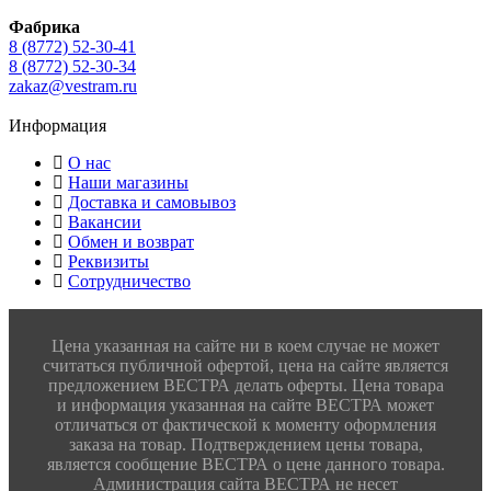
Фабрика
8 (8772) 52-30-41
8 (8772) 52-30-34
zakaz@vestram.ru
Информация
О нас
Наши магазины
Доставка и самовывоз
Вакансии
Обмен и возврат
Реквизиты
Сотрудничество
Цена указанная на сайте ни в коем случае не может
считаться публичной офертой, цена на сайте является
предложением ВЕСТРА делать оферты. Цена товара
и информация указанная на сайте ВЕСТРА может
отличаться от фактической к моменту оформления
заказа на товар. Подтверждением цены товара,
является сообщение ВЕСТРА о цене данного товара.
Администрация сайта ВЕСТРА не несет