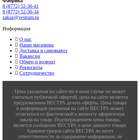
Фабрика
8 (8772) 52-30-41
8 (8772) 52-30-34
zakaz@vestram.ru
Информация
О нас
Наши магазины
Доставка и самовывоз
Вакансии
Обмен и возврат
Реквизиты
Сотрудничество
Цена указанная на сайте ни в коем случае не может
считаться публичной офертой, цена на сайте является
предложением ВЕСТРА делать оферты. Цена товара
и информация указанная на сайте ВЕСТРА может
отличаться от фактической к моменту оформления
заказа на товар. Подтверждением цены товара,
является сообщение ВЕСТРА о цене данного товара.
Администрация сайта ВЕСТРА не несет
ответственности за содержание информации, ее