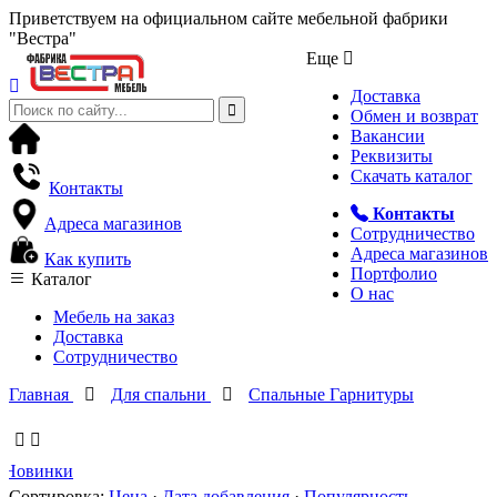
Приветствуем на официальном сайте мебельной фабрики
"Вестра"
Еще
Доставка
Обмен и возврат
Вакансии
Реквизиты
Скачать каталог
Контакты
Контакты
Адреса магазинов
Сотрудничество
Адреса магазинов
Как купить
Портфолио
Каталог
О нас
Мебель на заказ
Доставка
Сотрудничество
Главная
Для спальни
Спальные Гарнитуры
Новинки
Сортировка:
Цена
·
Дата добавления
·
Популярность