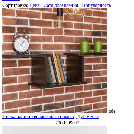
Сортировка:
Цена
·
Дата добавления
·
Популярность
sale
Полка настенная навесная большая, Дуб Венге
790 ₽
990 ₽