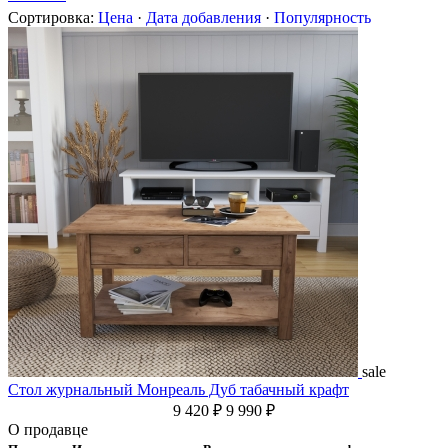
Сортировка:
Цена
·
Дата добавления
·
Популярность
sale
Стол журнальный Монреаль Дуб табачный крафт
9 420 ₽
9 990 ₽
О продавце